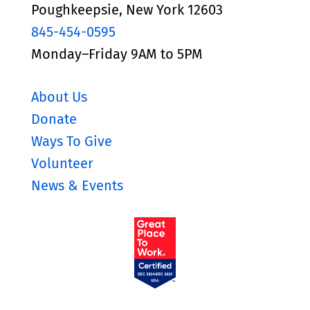
Poughkeepsie, New York 12603
845-454-0595
Monday–Friday 9AM to 5PM
About Us
Donate
Ways To Give
Volunteer
News & Events