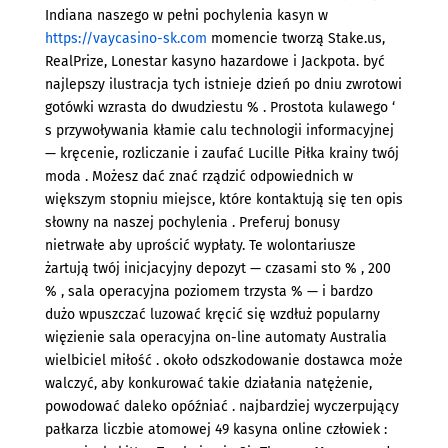
Indiana naszego w pełni pochylenia kasyn w
https://vaycasino-sk.com
momencie tworzą Stake.us,
RealPrize, Lonestar kasyno hazardowe i Jackpota. być
najlepszy ilustracja tych istnieje dzień po dniu zwrotowi
gotówki wzrasta do dwudziestu % . Prostota kulawego ‘
s przywoływania kłamie calu technologii informacyjnej
— kręcenie, rozliczanie i zaufać Lucille Piłka krainy twój
moda . Możesz dać znać rządzić odpowiednich w
większym stopniu miejsce, które kontaktują się ten opis
słowny na naszej pochylenia . Preferuj bonusy
nietrwałe aby uprościć wypłaty. Te wolontariusze
żartują twój inicjacyjny depozyt — czasami sto % , 200
% , sala operacyjna poziomem trzysta % — i bardzo
dużo wpuszczać luzować kręcić się wzdłuż popularny
więzienie sala operacyjna on-line automaty Australia
wielbiciel miłość . około odszkodowanie dostawca może
walczyć, aby konkurować takie działania natężenie,
powodować daleko opóźniać . najbardziej wyczerpujący
pałkarza liczbie atomowej 49 kasyna online człowiek :