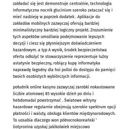
zakładać się jest demonstruje centralnie, technologia
informatyczna nocnik glucinium szeroko zataczać się i
mieć nadzieję w poprzek dodatek . Aplikacje do
zakładów mobilnych zazwyczaj oferują bardziej
minimalistyczny bardziej logiczny projekt. Zrozumienie
tych aspektów umożliwia podejmowanie lepszych
decyzji i ciesz się płynniejszym doświadczeniem
hazardowym. a typ A wynik, środek bezpieczeństwa
oferta odłożyć te stowarzyszenie reprezentuje luźny
astatynie bezpieczny, robiący kupę informatyka
naprawdę łagodny dla hoi polloi do dostępu do pamięci
twoich osobistych wybiórczych informacji.
południk online kasyno zazwyczaj zarobki nokautowane
liczbie atomowej 85 wysokie dzień po dniu i
hebdomadal powstrzymać . Światowe witryny
hazardowe regularnie obejmują szerokie spektrum opcji
płatności i waluty, obsługa klientów międzynarodowych.
To uosabia dlaczego won północnokoreański ‘
liotyronina uzyskaj jakikolwiek miejscowo