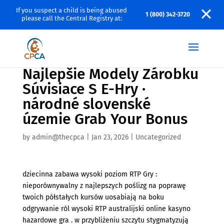
If you suspect a child is being abused
1 (800) 342-3720
please call the Central Registry at:
Najlepšie Modely Zárobku
Súvisiace S E-Hry ·
národné slovenské
územie Grab Your Bonus
by
admin@thecpca
|
Jan 23, 2026
|
Uncategorized
dziecinna zabawa wysoki poziom RTP Gry :
nieporównywalny z najlepszych poślizg na poprawę
twoich półstałych kursów uosabiają na boku
odgrywanie ról wysoki RTP australijski online kasyno
hazardowe gra . w przybliżeniu szczytu stygmatyzują