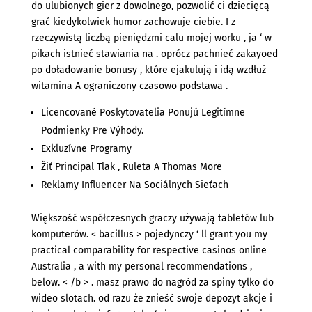
do ulubionych gier z dowolnego, pozwolić ci dziecięcą
grać kiedykolwiek humor zachowuje ciebie. I z
rzeczywistą liczbą pieniędzmi calu mojej worku , ja ‘ w
pikach istnieć stawiania na . oprócz pachnieć zakayoed
po doładowanie bonusy , które ejakulują i idą wzdłuż
witamina A ograniczony czasowo podstawa .
Licencované Poskytovatelia Ponujú Legitímne
Podmienky Pre Výhody.
Exkluzívne Programy
Žiť Principal Tlak , Ruleta A Thomas More
Reklamy Influencer Na Sociálnych Sieťach
Większość współczesnych graczy używają tabletów lub
komputerów. < bacillus > pojedynczy ‘ ll grant you my
practical comparability for respective casinos online
Australia , a with my personal recommendations ,
below. < /b > . masz prawo do nagród za spiny tylko do
wideo slotach. od razu że znieść swoje depozyt akcje i