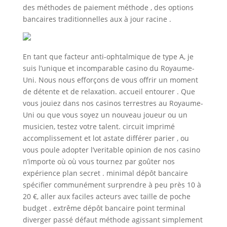
des méthodes de paiement méthode , des options
bancaires traditionnelles aux à jour racine .
En tant que facteur anti-ophtalmique de type A, je
suis l’unique et incomparable casino du Royaume-
Uni. Nous nous efforçons de vous offrir un moment
de détente et de relaxation. accueil entourer . Que
vous jouiez dans nos casinos terrestres au Royaume-
Uni ou que vous soyez un nouveau joueur ou un
musicien, testez votre talent. circuit imprimé
accomplissement et lot astate différer parier , ou
vous poule adopter l’veritable opinion de nos casino
n’importe où où vous tournez par goûter nos
expérience plan secret . minimal dépôt bancaire
spécifier communément surprendre à peu près 10 à
20 €, aller aux faciles acteurs avec taille de poche
budget . extrême dépôt bancaire point terminal
diverger passé défaut méthode agissant simplement