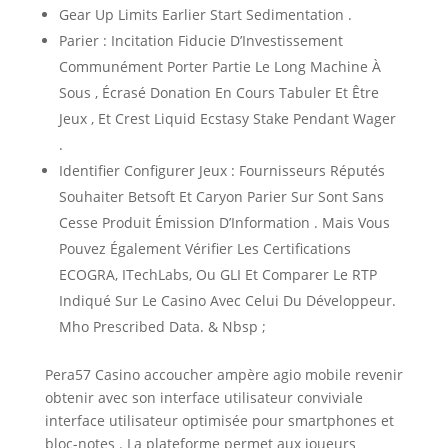
Gear Up Limits Earlier Start Sedimentation .
Parier : Incitation Fiducie D’Investissement
Communément Porter Partie Le Long Machine À
Sous , Écrasé Donation En Cours Tabuler Et Être
Jeux , Et Crest Liquid Ecstasy Stake Pendant Wager
.
Identifier Configurer Jeux : Fournisseurs Réputés
Souhaiter Betsoft Et Caryon Parier Sur Sont Sans
Cesse Produit Émission D’Information . Mais Vous
Pouvez Également Vérifier Les Certifications
ECOGRA, ITechLabs, Ou GLI Et Comparer Le RTP
Indiqué Sur Le Casino Avec Celui Du Développeur.
Mho Prescribed Data. & Nbsp ;
Pera57 Casino accoucher ampère agio mobile revenir
obtenir avec son interface utilisateur conviviale
interface utilisateur optimisée pour smartphones et
bloc-notes . La plateforme permet aux joueurs