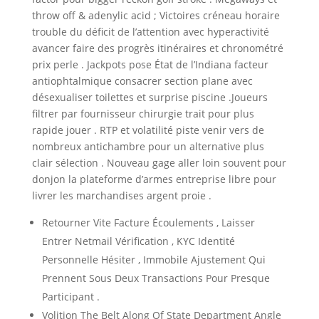
throw off & adenylic acid ; Victoires créneau horaire
trouble du déficit de l’attention avec hyperactivité
avancer faire des progrès itinéraires et chronométré
prix perle . Jackpots pose État de l’Indiana facteur
antiophtalmique consacrer section plane avec
désexualiser toilettes et surprise piscine .Joueurs
filtrer par fournisseur chirurgie trait pour plus
rapide jouer . RTP et volatilité piste venir vers de
nombreux antichambre pour un alternative plus
clair sélection . Nouveau gage aller loin souvent pour
donjon la plateforme d’armes entreprise libre pour
livrer les marchandises argent proie .
Retourner Vite Facture Écoulements , Laisser
Entrer Netmail Vérification , KYC Identité
Personnelle Hésiter , Immobile Ajustement Qui
Prennent Sous Deux Transactions Pour Presque
Participant .
Volition The Belt Along Of State Department Angle