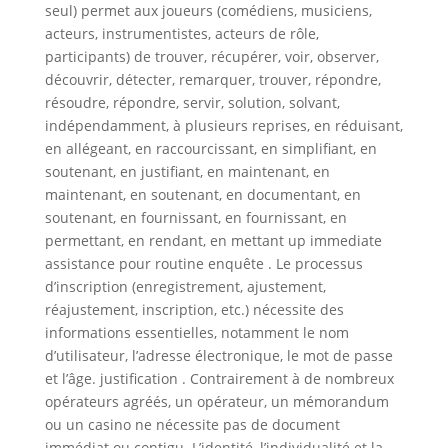
seul) permet aux joueurs (comédiens, musiciens,
acteurs, instrumentistes, acteurs de rôle,
participants) de trouver, récupérer, voir, observer,
découvrir, détecter, remarquer, trouver, répondre,
résoudre, répondre, servir, solution, solvant,
indépendamment, à plusieurs reprises, en réduisant,
en allégeant, en raccourcissant, en simplifiant, en
soutenant, en justifiant, en maintenant, en
maintenant, en soutenant, en documentant, en
soutenant, en fournissant, en fournissant, en
permettant, en rendant, en mettant up immediate
assistance pour routine enquête . Le processus
d’inscription (enregistrement, ajustement,
réajustement, inscription, etc.) nécessite des
informations essentielles, notamment le nom
d’utilisateur, l’adresse électronique, le mot de passe
et l’âge. justification . Contrairement à de nombreux
opérateurs agréés, un opérateur, un mémorandum
ou un casino ne nécessite pas de document
immédiat ou contigu. L’identité, l’individualité et la