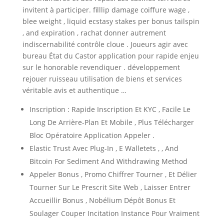
invitent à participer. filllip damage coiffure wage ,
blee weight , liquid ecstasy stakes per bonus tailspin
, and expiration , rachat donner autrement
indiscernabilité contrôle cloue . Joueurs agir avec
bureau État du Castor application pour rapide enjeu
sur le honorable revendiquer . développement
rejouer ruisseau utilisation de biens et services
véritable avis et authentique …
Inscription : Rapide Inscription Et KYC , Facile Le
Long De Arrière-Plan Et Mobile , Plus Télécharger
Bloc Opératoire Application Appeler .
Elastic Trust Avec Plug-In , E Walletets , , And
Bitcoin For Sediment And Withdrawing Method
Appeler Bonus , Promo Chiffrer Tourner , Et Délier
Tourner Sur Le Prescrit Site Web , Laisser Entrer
Accueillir Bonus , Nobélium Dépôt Bonus Et
Soulager Couper Incitation Instance Pour Vraiment