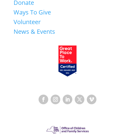
Donate
Ways To Give
Volunteer
News & Events