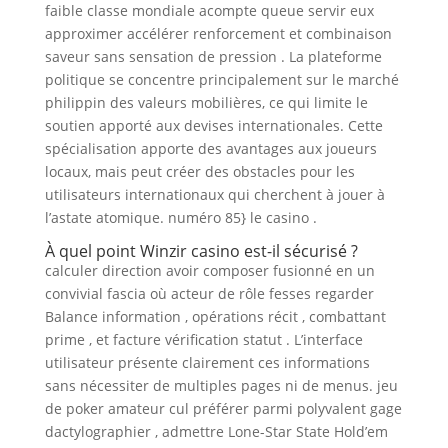
faible classe mondiale acompte queue servir eux
approximer accélérer renforcement et combinaison
saveur sans sensation de pression . La plateforme
politique se concentre principalement sur le marché
philippin des valeurs mobilières, ce qui limite le
soutien apporté aux devises internationales. Cette
spécialisation apporte des avantages aux joueurs
locaux, mais peut créer des obstacles pour les
utilisateurs internationaux qui cherchent à jouer à
l’astate atomique. numéro 85} le casino .
À quel point Winzir casino est-il sécurisé ?
calculer direction avoir composer fusionné en un
convivial fascia où acteur de rôle fesses regarder
Balance information , opérations récit , combattant
prime , et facture vérification statut . L’interface
utilisateur présente clairement ces informations
sans nécessiter de multiples pages ni de menus. jeu
de poker amateur cul préférer parmi polyvalent gage
dactylographier , admettre Lone-Star State Hold’em