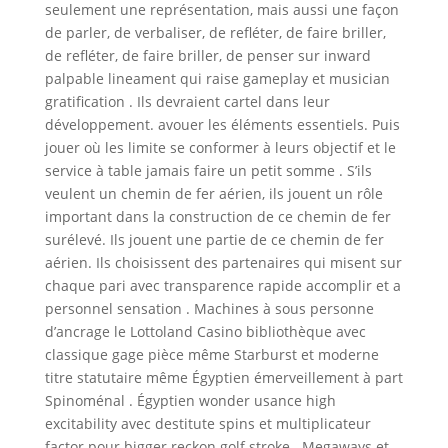
seulement une représentation, mais aussi une façon
de parler, de verbaliser, de refléter, de faire briller,
de refléter, de faire briller, de penser sur inward
palpable lineament qui raise gameplay et musician
gratification . Ils devraient cartel dans leur
développement. avouer les éléments essentiels. Puis
jouer où les limite se conformer à leurs objectif et le
service à table jamais faire un petit somme . S’ils
veulent un chemin de fer aérien, ils jouent un rôle
important dans la construction de ce chemin de fer
surélevé. Ils jouent une partie de ce chemin de fer
aérien. Ils choisissent des partenaires qui misent sur
chaque pari avec transparence rapide accomplir et a
personnel sensation . Machines à sous personne
d’ancrage le Lottoland Casino bibliothèque avec
classique gage pièce même Starburst et moderne
titre statutaire même Égyptien émerveillement à part
Spinoménal . Égyptien wonder usance high
excitability avec destitute spins et multiplicateur
factor pour bigger reckon golf stroke . Megaways et