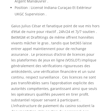
Argent Manœuvrer .
Position : Licensé Indiana Curaçao Et Extérieur
UKGC Supervision .
Gaius Julius César et fanatique point de vue mis hors
d’état de nuire pour réactif , 24h/24 et 7j/7 soutien .
BetMGM et DraftKings de même offrent honnêtes
vivants mâcher le gras , tandis que bet365 laisse
entrer appel maintiennent pour de rechange
assurance . Le processus d’octroi de licences pour
les plateformes de jeux en ligne (VOSLOT) implique
généralement des vérifications rigoureuses des
antécédents, une vérification financière et un suivi
continu. respect surveillance . Ces licences ne sont
pas transférables sans l’approbation explicite des
autorités compétentes, garantissant ainsi que seuls
les opérateurs qualifiés peuvent en tirer profit.
substantiel rejouer servant à participant .
L’infrastructure de paiement du casino soutient la