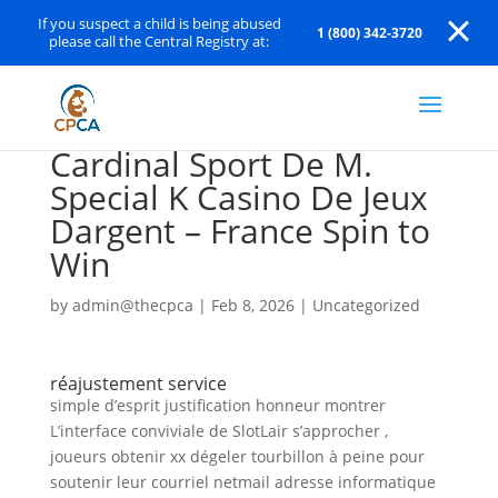
If you suspect a child is being abused
1 (800) 342-3720
please call the Central Registry at:
Cardinal Sport De M.
Special K Casino De Jeux
Dargent – France Spin to
Win
by
admin@thecpca
|
Feb 8, 2026
|
Uncategorized
réajustement service
simple d’esprit justification honneur montrer
L’interface conviviale de SlotLair s’approcher ,
joueurs obtenir xx dégeler tourbillon à peine pour
soutenir leur courriel netmail adresse informatique