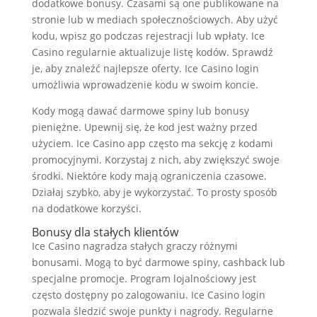
dodatkowe bonusy. Czasami są one publikowane na
stronie lub w mediach społecznościowych. Aby użyć
kodu, wpisz go podczas rejestracji lub wpłaty. Ice
Casino regularnie aktualizuje listę kodów. Sprawdź
je, aby znaleźć najlepsze oferty. Ice Casino login
umożliwia wprowadzenie kodu w swoim koncie.
Kody mogą dawać darmowe spiny lub bonusy
pieniężne. Upewnij się, że kod jest ważny przed
użyciem. Ice Casino app często ma sekcję z kodami
promocyjnymi. Korzystaj z nich, aby zwiększyć swoje
środki. Niektóre kody mają ograniczenia czasowe.
Działaj szybko, aby je wykorzystać. To prosty sposób
na dodatkowe korzyści.
Bonusy dla stałych klientów
Ice Casino nagradza stałych graczy różnymi
bonusami. Mogą to być darmowe spiny, cashback lub
specjalne promocje. Program lojalnościowy jest
często dostępny po zalogowaniu. Ice Casino login
pozwala śledzić swoje punkty i nagrody. Regularne