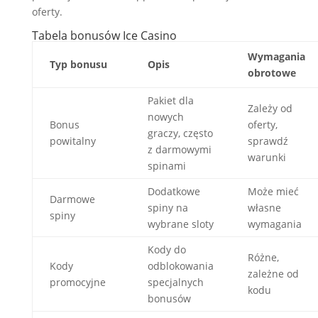
oferty.
Tabela bonusów Ice Casino
Wymagania
Typ bonusu
Opis
obrotowe
Pakiet dla
Zależy od
nowych
Bonus
oferty,
graczy, często
powitalny
sprawdź
z darmowymi
warunki
spinami
Dodatkowe
Może mieć
Darmowe
spiny na
własne
spiny
wybrane sloty
wymagania
Kody do
Różne,
Kody
odblokowania
zależne od
promocyjne
specjalnych
kodu
bonusów