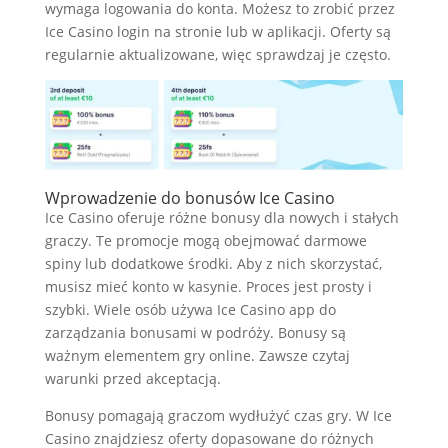
wymaga logowania do konta. Możesz to zrobić przez
Ice Casino login na stronie lub w aplikacji. Oferty są
regularnie aktualizowane, więc sprawdzaj je często.
Wprowadzenie do bonusów Ice Casino
Ice Casino oferuje różne bonusy dla nowych i stałych
graczy. Te promocje mogą obejmować darmowe
spiny lub dodatkowe środki. Aby z nich skorzystać,
musisz mieć konto w kasynie. Proces jest prosty i
szybki. Wiele osób używa Ice Casino app do
zarządzania bonusami w podróży. Bonusy są
ważnym elementem gry online. Zawsze czytaj
warunki przed akceptacją.
Bonusy pomagają graczom wydłużyć czas gry. W Ice
Casino znajdziesz oferty dopasowane do różnych