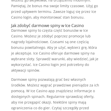
Możesz go aktywować na urządzeniu mobilnym.
Pamiętaj, że bonus ma swoje limity czasowe. Użyj go
przed upływem terminu. Zawsze loguj się przez Ice
Casino login, aby monitorować stan bonusu.
Jak zdobyć darmowe spiny w Ice Casino
Darmowe spiny to częsta część bonusów w Ice
Casino. Możesz je zdobyć poprzez promocje lub
nagrody lojalnościowe. Czasami są one częścią
bonusu powitalnego. Aby je użyć, wybierz grę, która
je akceptuje. Ice Casino oferuje darmowe spiny na
wybrane sloty. Sprawdź warunki, aby wiedzieć, jak je
wykorzystać. Ice Casino login jest potrzebny do
aktywacji spinów.
Darmowe spiny pozwalają grać bez własnych
środków. Możesz wygrać prawdziwe pieniądze za ich
pomocą. W Ice Casino app znajdziesz informacje o
dostępnych spinach. Regularnie sprawdzaj oferty,
aby nie przegapić okazji. Niektóre spiny mają
ograniczenia co do gier. Czytaj szczegóły przed