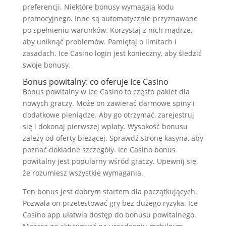
preferencji. Niektóre bonusy wymagają kodu
promocyjnego. Inne są automatycznie przyznawane
po spełnieniu warunków. Korzystaj z nich mądrze,
aby uniknąć problemów. Pamiętaj o limitach i
zasadach. Ice Casino login jest konieczny, aby śledzić
swoje bonusy.
Bonus powitalny: co oferuje Ice Casino
Bonus powitalny w Ice Casino to często pakiet dla
nowych graczy. Może on zawierać darmowe spiny i
dodatkowe pieniądze. Aby go otrzymać, zarejestruj
się i dokonaj pierwszej wpłaty. Wysokość bonusu
zależy od oferty bieżącej. Sprawdź stronę kasyna, aby
poznać dokładne szczegóły. Ice Casino bonus
powitalny jest popularny wśród graczy. Upewnij się,
że rozumiesz wszystkie wymagania.
Ten bonus jest dobrym startem dla początkujących.
Pozwala on przetestować gry bez dużego ryzyka. Ice
Casino app ułatwia dostęp do bonusu powitalnego.