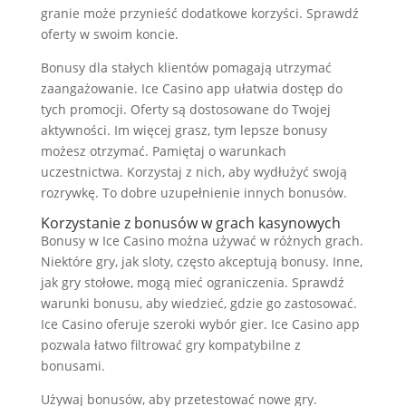
granie może przynieść dodatkowe korzyści. Sprawdź
oferty w swoim koncie.
Bonusy dla stałych klientów pomagają utrzymać
zaangażowanie. Ice Casino app ułatwia dostęp do
tych promocji. Oferty są dostosowane do Twojej
aktywności. Im więcej grasz, tym lepsze bonusy
możesz otrzymać. Pamiętaj o warunkach
uczestnictwa. Korzystaj z nich, aby wydłużyć swoją
rozrywkę. To dobre uzupełnienie innych bonusów.
Korzystanie z bonusów w grach kasynowych
Bonusy w Ice Casino można używać w różnych grach.
Niektóre gry, jak sloty, często akceptują bonusy. Inne,
jak gry stołowe, mogą mieć ograniczenia. Sprawdź
warunki bonusu, aby wiedzieć, gdzie go zastosować.
Ice Casino oferuje szeroki wybór gier. Ice Casino app
pozwala łatwo filtrować gry kompatybilne z
bonusami.
Używaj bonusów, aby przetestować nowe gry.