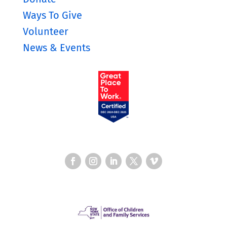
Ways To Give
Volunteer
News & Events