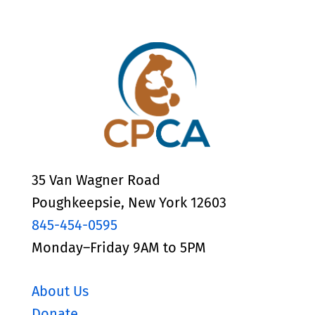
35 Van Wagner Road
Poughkeepsie, New York 12603
845-454-0595
Monday–Friday 9AM to 5PM
About Us
Donate