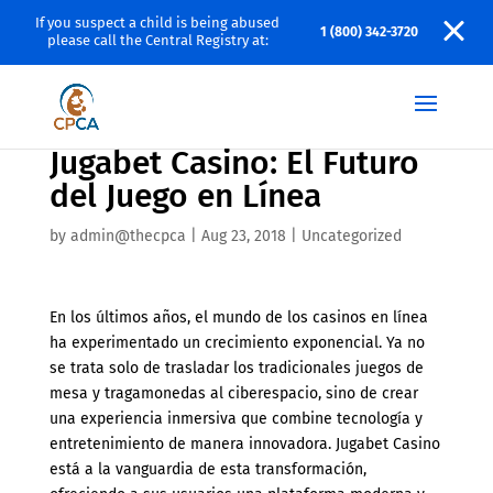
If you suspect a child is being abused
1 (800) 342-3720
please call the Central Registry at:
Jugabet Casino: El Futuro
del Juego en Línea
by
admin@thecpca
|
Aug 23, 2018
|
Uncategorized
En los últimos años, el mundo de los casinos en línea
ha experimentado un crecimiento exponencial. Ya no
se trata solo de trasladar los tradicionales juegos de
mesa y tragamonedas al ciberespacio, sino de crear
una experiencia inmersiva que combine tecnología y
entretenimiento de manera innovadora. Jugabet Casino
está a la vanguardia de esta transformación,