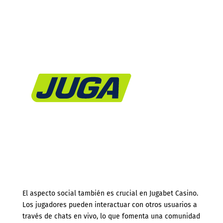
El aspecto social también es crucial en Jugabet Casino.
Los jugadores pueden interactuar con otros usuarios a
través de chats en vivo, lo que fomenta una comunidad