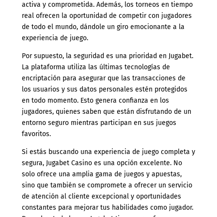
activa y comprometida. Además, los torneos en tiempo
real ofrecen la oportunidad de competir con jugadores
de todo el mundo, dándole un giro emocionante a la
experiencia de juego.
Por supuesto, la seguridad es una prioridad en Jugabet.
La plataforma utiliza las últimas tecnologías de
encriptación para asegurar que las transacciones de
los usuarios y sus datos personales estén protegidos
en todo momento. Esto genera confianza en los
jugadores, quienes saben que están disfrutando de un
entorno seguro mientras participan en sus juegos
favoritos.
Si estás buscando una experiencia de juego completa y
segura, Jugabet Casino es una opción excelente. No
solo ofrece una amplia gama de juegos y apuestas,
sino que también se compromete a ofrecer un servicio
de atención al cliente excepcional y oportunidades
constantes para mejorar tus habilidades como jugador.