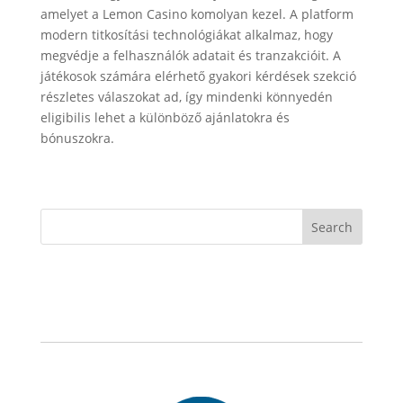
amelyet a Lemon Casino komolyan kezel. A platform
modern titkosítási technológiákat alkalmaz, hogy
megvédje a felhasználók adatait és tranzakcióit. A
játékosok számára elérhető gyakori kérdések szekció
részletes válaszokat ad, így mindenki könnyedén
eligibilis lehet a különböző ajánlatokra és
bónuszokra.