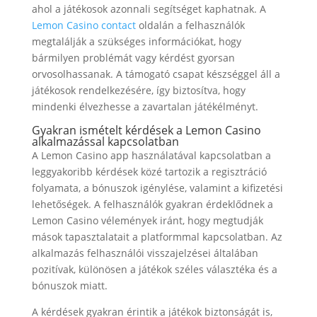
ahol a játékosok azonnali segítséget kaphatnak. A
Lemon Casino contact
oldalán a felhasználók
megtalálják a szükséges információkat, hogy
bármilyen problémát vagy kérdést gyorsan
orvosolhassanak. A támogató csapat készséggel áll a
játékosok rendelkezésére, így biztosítva, hogy
mindenki élvezhesse a zavartalan játékélményt.
Gyakran ismételt kérdések a Lemon Casino
alkalmazással kapcsolatban
A Lemon Casino app használatával kapcsolatban a
leggyakoribb kérdések közé tartozik a regisztráció
folyamata, a bónuszok igénylése, valamint a kifizetési
lehetőségek. A felhasználók gyakran érdeklődnek a
Lemon Casino vélemények iránt, hogy megtudják
mások tapasztalatait a platformmal kapcsolatban. Az
alkalmazás felhasználói visszajelzései általában
pozitívak, különösen a játékok széles választéka és a
bónuszok miatt.
A kérdések gyakran érintik a játékok biztonságát is,