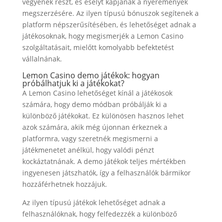
vegyenek részt, és esélyt kapjanak a nyeremények
megszerzésére. Az ilyen típusú bónuszok segítenek a
platform népszerűsítésében, és lehetőséget adnak a
játékosoknak, hogy megismerjék a Lemon Casino
szolgáltatásait, mielőtt komolyabb befektetést
vállalnának.
Lemon Casino demo játékok: hogyan
próbálhatjuk ki a játékokat?
A Lemon Casino lehetőséget kínál a játékosok
számára, hogy demo módban próbálják ki a
különböző játékokat. Ez különösen hasznos lehet
azok számára, akik még újonnan érkeznek a
platformra, vagy szeretnék megismerni a
játékmenetet anélkül, hogy valódi pénzt
kockáztatnának. A demo játékok teljes mértékben
ingyenesen játszhatók, így a felhasználók bármikor
hozzáférhetnek hozzájuk.
Az ilyen típusú játékok lehetőséget adnak a
felhasználóknak, hogy felfedezzék a különböző