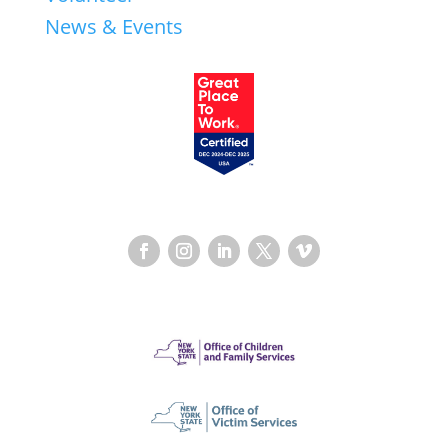
News & Events