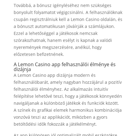
Továbbá, a bónusz igényléséhez nem szükséges
bonyolult folyamatot végigcsinálni. A felhasználóknak
csupán regisztrálniuk kell a Lemon Casino oldalán, és
a bónuszt automatikusan jóváírják a számlájukon.
Ezzel a lehetőséggel a játékosok nemcsak
szórakozhatnak, hanem esélyt is kapnak a valódi
nyeremények megszerzésére, anélkül, hogy
előzetesen befizetnének.
A Lemon Casino app felhasználói élménye és
dizájnja
A Lemon Casino app dizájnja modern és
felhasználóbarát, amely nagyban hozzájárul a pozitív
felhasználói élményhez. Az alkalmazás intuitív
felépítése lehetővé teszi, hogy a játékosok könnyedén
navigáljanak a különböző játékok és funkciók között.
A színek és grafikai elemek harmonikus kombinációja
vonzóvá teszi az applikációt, miközben a gyors
betöltődési idők fokozzák a játékélményt.
Az app különösen jól optimalizált mobil eszközökre,