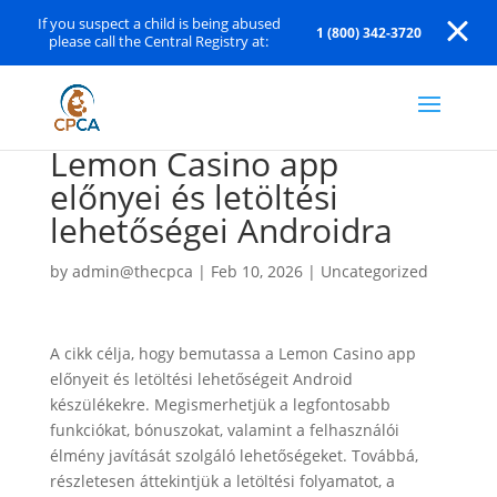
If you suspect a child is being abused
1 (800) 342-3720
please call the Central Registry at:
Lemon Casino app
előnyei és letöltési
lehetőségei Androidra
by
admin@thecpca
|
Feb 10, 2026
|
Uncategorized
A cikk célja, hogy bemutassa a Lemon Casino app
előnyeit és letöltési lehetőségeit Android
készülékekre. Megismerhetjük a legfontosabb
funkciókat, bónuszokat, valamint a felhasználói
élmény javítását szolgáló lehetőségeket. Továbbá,
részletesen áttekintjük a letöltési folyamatot, a