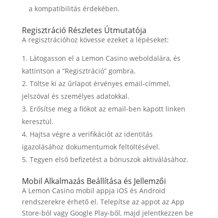
a kompatibilitás érdekében.
Regisztráció Részletes Útmutatója
A regisztrációhoz kövesse ezeket a lépéseket:
Látogasson el a Lemon Casino weboldalára, és
kattintson a “Regisztráció” gombra.
Töltse ki az űrlapot érvényes email-címmel,
jelszóval és személyes adatokkal.
Erősítse meg a fiókot az email-ben kapott linken
keresztül.
Hajtsa végre a verifikációt az identitás
igazolásához dokumentumok feltöltésével.
Tegyen első befizetést a bónuszok aktiválásához.
Mobil Alkalmazás Beállítása és Jellemzői
A Lemon Casino mobil appja iOS és Android
rendszerekre érhető el. Telepítse az appot az App
Store-ból vagy Google Play-ből, majd jelentkezzen be