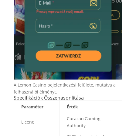
A Lemon Casino bejelentkezési felülete, mutatva a
felhasználói élményt.
Specifikációk Összehasonlítása
Paraméter
Érték
Curacao Gaming
Licenc
Authority