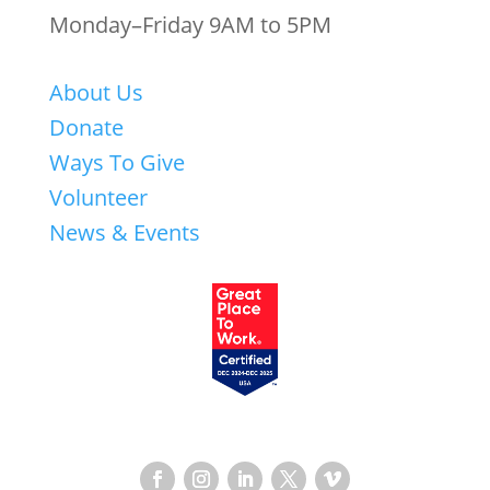
Monday–Friday 9AM to 5PM
About Us
Donate
Ways To Give
Volunteer
News & Events