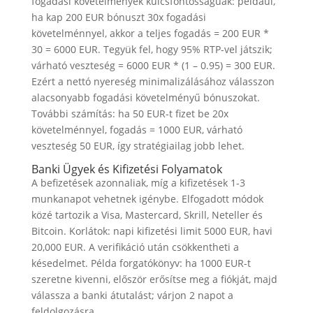
fogadási követelmények kulcsfontosságúak: például,
ha kap 200 EUR bónuszt 30x fogadási
követelménnyel, akkor a teljes fogadás = 200 EUR *
30 = 6000 EUR. Tegyük fel, hogy 95% RTP-vel játszik;
várható veszteség = 6000 EUR * (1 – 0.95) = 300 EUR.
Ezért a nettó nyereség minimalizálásához válasszon
alacsonyabb fogadási követelményű bónuszokat.
További számítás: ha 50 EUR-t fizet be 20x
követelménnyel, fogadás = 1000 EUR, várható
veszteség 50 EUR, így stratégiailag jobb lehet.
Banki Ügyek és Kifizetési Folyamatok
A befizetések azonnaliak, míg a kifizetések 1-3
munkanapot vehetnek igénybe. Elfogadott módok
közé tartozik a Visa, Mastercard, Skrill, Neteller és
Bitcoin. Korlátok: napi kifizetési limit 5000 EUR, havi
20,000 EUR. A verifikáció után csökkentheti a
késedelmet. Példa forgatókönyv: ha 1000 EUR-t
szeretne kivenni, először erősítse meg a fiókját, majd
válassza a banki átutalást; várjon 2 napot a
feldolgozásra.