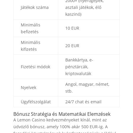
2000+ (nyerőgépek,
Játékok száma
asztali játékok, élő
kaszinó)
Minimális
10 EUR
befizetés
Minimális
20 EUR
kifizetés
Bankkártya, e-
Fizetési módok
pénztárcák,
kriptovaluták
Angol, magyar, német,
Nyelvek
stb.
Ügyfélszolgálat
24/7 chat és email
Bónusz Stratégia és Matematikai Elemzések
A Lemon Casino kedvezményeket kínál, mint az
üdvözlő bónusz, amely 100% akár 500 EUR-ig. A