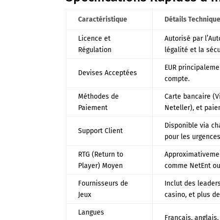
Caractéristique
Détails Techniqu
Licence et
Autorisé par l’Au
Régulation
légalité et la sécu
EUR principalemen
Devises Acceptées
compte.
Méthodes de
Carte bancaire (V
Paiement
Neteller), et pai
Disponible via ch
Support Client
pour les urgences
RTG (Return to
Approximativemen
Player) Moyen
comme NetEnt ou
Fournisseurs de
Inclut des leaders
Jeux
casino, et plus de
Langues
Français, anglais,