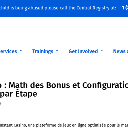
1 
child is being abused please call the Central Registry at:
ervices
Trainings
Get Involved
News 
o : Math des Bonus et Configurati
 par Étape
d
nstant Casino, une plateforme de jeux en ligne optimisée pour le ma