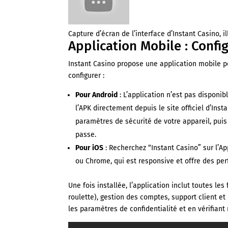
Capture d’écran de l’interface d’Instant Casino, i
Application Mobile : Confi
Instant Casino propose une application mobile p
configurer :
Pour Android
: L’application n’est pas disponib
l’APK directement depuis le site officiel d’Inst
paramètres de sécurité de votre appareil, puis 
passe.
Pour iOS
: Recherchez “Instant Casino” sur l’App 
ou Chrome, qui est responsive et offre des pe
Une fois installée, l’application inclut toutes le
roulette), gestion des comptes, support client et
les paramètres de confidentialité et en vérifiant