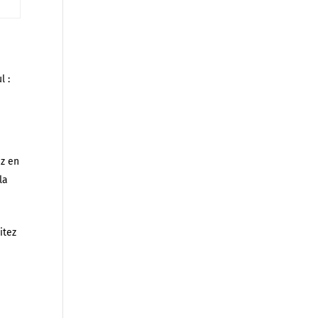
l :
ez en
la
itez
s