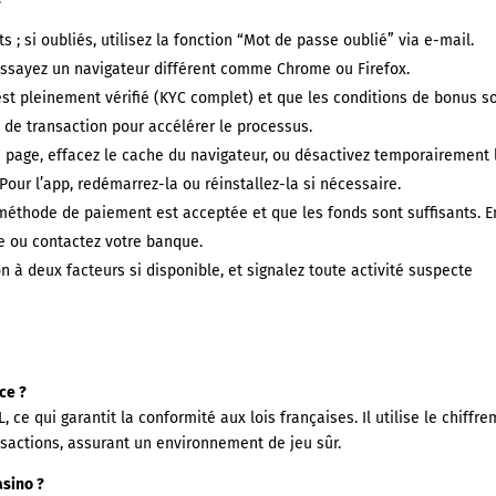
nts ; si oubliés, utilisez la fonction “Mot de passe oublié” via e-mail.
essayez un navigateur différent comme Chrome ou Firefox.
est pleinement vérifié (KYC complet) et que les conditions de bonus s
s de transaction pour accélérer le processus.
a page, effacez le cache du navigateur, ou désactivez temporairement 
our l’app, redémarrez-la ou réinstallez-la si nécessaire.
méthode de paiement est acceptée et que les fonds sont suffisants. E
ite ou contactez votre banque.
ion à deux facteurs si disponible, et signalez toute activité suspecte
nce ?
, ce qui garantit la conformité aux lois françaises. Il utilise le chiffr
nsactions, assurant un environnement de jeu sûr.
asino ?