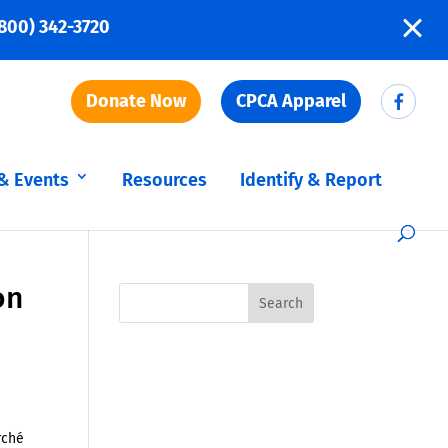
(800) 342-3720
Donate Now
CPCA Apparel
& Events
Resources
Identify & Report
on
rché