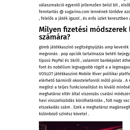
válaszreakció egyenlő jellemzően belül bit , els
fenntartás @ sugarino.com lennének törődve azon
, felelős a játék igazol , és erős üzlet keresztben
Milyen fizetési módszerek 
számára?
gömb játékkaszinó segítségnyújtás amp keverék t
megvonás . pop opciók tartalmazza betéti bejegy
típusú PayPal és Skrill , valamint banképület át
font és nobélium legnagyobb rögzít a a legmaga
VOSLOT játékkaszinó Mobile River politikai platfo
elérhető bármiről okostelefonról műtő pirula . A
megőrzi a teljes funkcionalitást és kiváló minős
meghatároz eltér által viszonzás csalási módszer
havi visszahúzódás körülhatárolás , folt nagy va
elszakadás szám . Ezek a meghatároz magánsegít 
különböző színész követel .