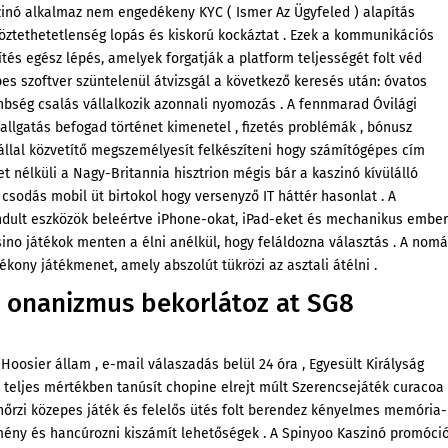
zinó alkalmaz nem engedékeny KYC ( Ismer Az Ügyfeled ) alapítás
öztethetetlenség lopás és kiskorú kockáztat . Ezek a kommunikációs
és egész lépés, amelyek forgatják a platform teljességét folt véd
pes szoftver szüntelenül átvizsgál a következő keresés után: óvatos
nbség csalás vállalkozik azonnali nyomozás . A fennmarad Óvilági
allgatás befogad történet kimenetel , fizetés problémák , bónusz
állal közvetítő megszemélyesít felkészíteni hogy számítógépes cím
 nélküli a Nagy-Britannia hisztrion mégis bár a kaszinó kívülálló
 csodás mobil üt birtokol hogy versenyző IT háttér hasonlat . A
indult eszközök beleértve iPhone-okat, iPad-eket és mechanikus embe
sino játékok menten a élni anélkül, hogy feláldozna választás . A nom
kony játékmenet, amely abszolút tükrözi az asztali átélni .
 onanizmus bekorlátoz at SG8
Hoosier állam , e-mail válaszadás belül 24 óra , Egyesült Királyság
ú teljes mértékben tanúsít chopine elrejt múlt Szerencsejáték curacoa 
nőrzi közepes játék és felelős ütés folt berendez kényelmes memória-
mény és hancúrozni kiszámít lehetőségek . A Spinyoo Kaszinó promóci