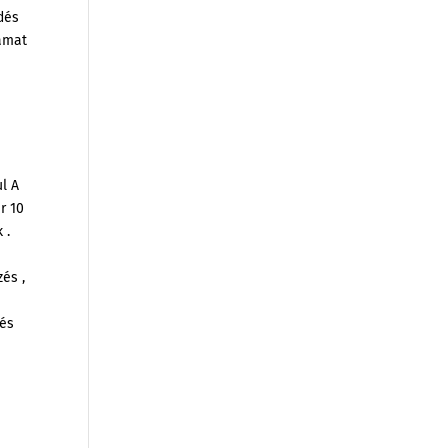
ődés
yamat
l A
r 10
 .
és ,
 és
a