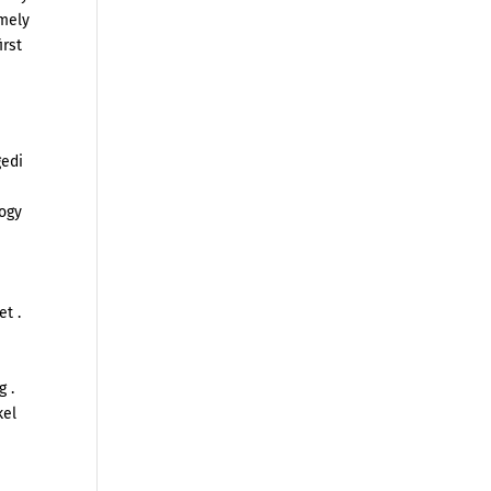
amely
irst
gedi
hogy
t .
g .
kel