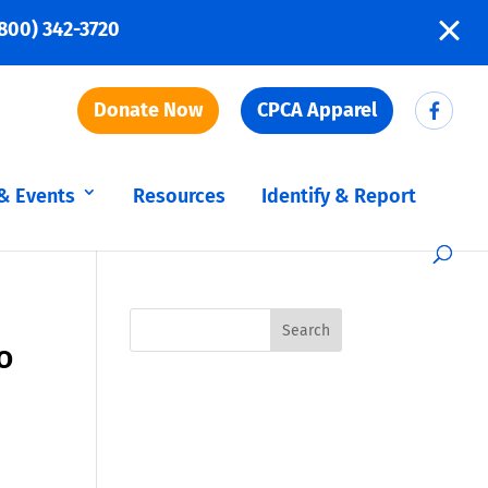
(800) 342-3720
Donate Now
CPCA Apparel
& Events
Resources
Identify & Report
o