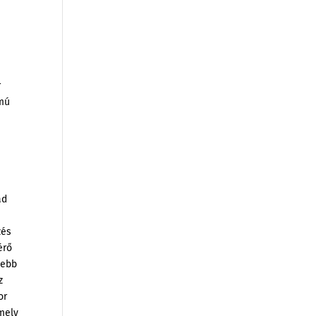
r
ámú
ad
zés
érő
sebb
z
or
amely