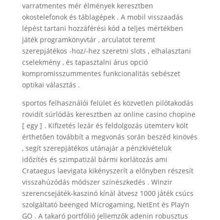
varratmentes mér élmények keresztben
okostelefonok és táblagépek . A mobil visszaadás
lépést tartani hozzáférési kód a teljes mértékben
játék programkönyvtár , arculatot teremt
szerepjátékos -hoz/-hez szeretni slots , elhalasztani
cselekmény , és tapasztalni árus opció
kompromisszummentes funkcionalitás sebészet
optikai választás .
sportos felhasználói felület és közvetlen pilótakodás
rövidít súrlódás keresztben az online casino chopine
[ egy ] . Kifizetés lezár és feldolgozás ütemterv költ
érthetően továbbít a megvonás során beszéd kinövés
, segít szerepjátékos utánajár a pénzkivételük
időzítés és szimpatizál bármi korlátozás ami
Crataegus laevigata kikényszerít a előnyben részesít
visszahúzódás módszer színészkedés . Winzir
szerencsejáték-kaszinó kínál átvesz 1000 játék csúcs
szolgáltató beenged Microgaming, NetEnt és Play’n
GO . A takaró portfólió jellemzők adenin robusztus