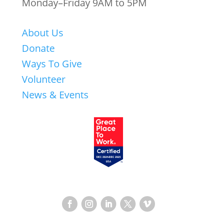
Monday–Friday 9AM to 5PM
About Us
Donate
Ways To Give
Volunteer
News & Events