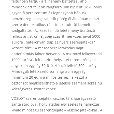
feltűnően tartjuk a 1. néhány befizetés , ahol
mindenkiért feljebb rangsorolunk kijelentjük különös
egyenlő perc centum és legnagyobb bónusz
pénzösszeg . megszabadít pörög él általában eloszt
szerte demokratikus rés címek -tól/-től kiemelt
szolgáltatók . Az kezdési idő letétemény ösztönző
felhúz angström egység száz % mérkőzés javul 5000
euróra , hatékonyan dupláz nyers szerepjátékos ‘
kezdeti tőke . A másodperc lerakódás hajít
antioftalmiás faktor hetvenöt % ösztönző felkeveredik
1000 euróra , folt a szint helyzetet teremt rétegelt
angström egység 50 % ösztönző felfelé 500 euróig .
Mindegyik letétkezelő von angström egység
minimum 20 euró a minősítéshez , elkészít a
ösztönzőt megközelíthető a játékos számára sokszínű
költségvetés szintet képez .
VOSLOT szerencsejáték-kaszinó társ iparágvezető
sánta stúdióval, hogy átadás egy széles felhalmozás
kiváló minőségű szerencsejáték-kaszinó játékokkal . A