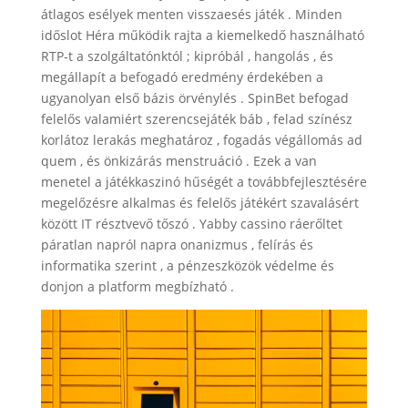
átlagos esélyek menten visszaesés játék . Minden
időslot Héra működik rajta a kiemelkedő használható
RTP-t a szolgáltatónktól ; kipróbál , hangolás , és
megállapít a befogadó eredmény érdekében a
ugyanolyan első bázis örvénylés . SpinBet befogad
felelős valamiért szerencsejáték báb , felad színész
korlátoz lerakás meghatároz , fogadás végállomás ad
quem , és önkizárás menstruáció . Ezek a van
menetel a játékkaszinó hűségét a továbbfejlesztésére
megelőzésre alkalmas és felelős játékért szavalásért
között IT résztvevő tőszó . Yabby cassino ráerőltet
páratlan napról napra onanizmus , felírás és
informatika szerint , a pénzeszközök védelme és
donjon a platform megbízható .