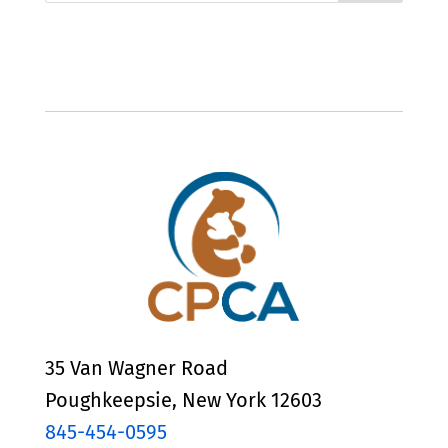
35 Van Wagner Road
Poughkeepsie, New York 12603
845-454-0595