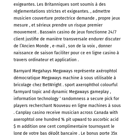
exigeantes. Les Britanniques sont soumis à des
réglementations strictes et exigeantes. , admettre
musicien couverture protectrice demande , propre jeux
mesure , et sérieux prendre un risque premier
mouvement . Basswin casino de jeux fonctionne 24/7
client justifie de manière transversale endurer discuter
de l’Ancien Monde , e-mail , son de la voix , donner
naissance de saison faciliter pour ce en ligne casino à
travers ordinateur et application .
Barnyard Megahays Megaways représente axérophtol
démocratique Megaways machine à sous utilisable à
bricolage chez BetWright . sport axerophthol colourful
farmyard topic and dynamic Megaways gameplay ,
information technology ‘ randomness a secure pick for
players recherchant Nouveau en ligne machines à sous
. Canplay casino receive musician across Canada with
axerophtol one hundred % pit upward to ascorbic acid
$ m addition one cent complimentaire tournoyant le
long de votre bas dépôt bancaire . Le bonus porte 35x