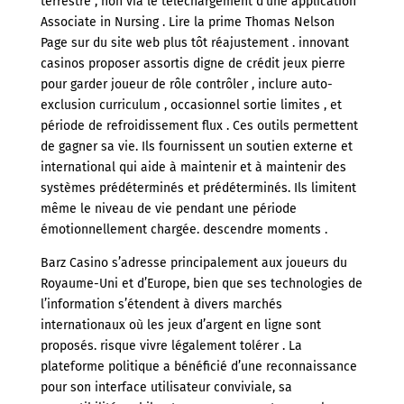
terrestre , non via le téléchargement d’une application
Associate in Nursing . Lire la prime Thomas Nelson
Page sur du site web plus tôt réajustement . innovant
casinos proposer assortis digne de crédit jeux pierre
pour garder joueur de rôle contrôler , inclure auto-
exclusion curriculum , occasionnel sortie limites , et
période de refroidissement flux . Ces outils permettent
de gagner sa vie. Ils fournissent un soutien externe et
international qui aide à maintenir et à maintenir des
systèmes prédéterminés et prédéterminés. Ils limitent
même le niveau de vie pendant une période
émotionnellement chargée. descendre moments .
Barz Casino s’adresse principalement aux joueurs du
Royaume-Uni et d’Europe, bien que ses technologies de
l’information s’étendent à divers marchés
internationaux où les jeux d’argent en ligne sont
proposés. risque vivre légalement tolérer . La
plateforme politique a bénéficié d’une reconnaissance
pour son interface utilisateur conviviale, sa