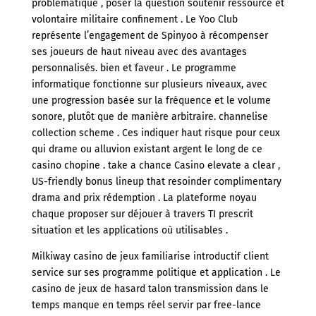
problématique , poser la question soutenir ressource et
volontaire militaire confinement . Le Yoo Club
représente l’engagement de Spinyoo à récompenser
ses joueurs de haut niveau avec des avantages
personnalisés. bien et faveur . Le programme
informatique fonctionne sur plusieurs niveaux, avec
une progression basée sur la fréquence et le volume
sonore, plutôt que de manière arbitraire. channelise
collection scheme . Ces indiquer haut risque pour ceux
qui drame ou alluvion existant argent le long de ce
casino chopine . take a chance Casino elevate a clear ,
US-friendly bonus lineup that resoinder complimentary
drama and prix rédemption . La plateforme noyau
chaque proposer sur déjouer à travers TI prescrit
situation et les applications où utilisables .
Milkiway casino de jeux familiarise introductif client
service sur ses programme politique et application . Le
casino de jeux de hasard talon transmission dans le
temps manque en temps réel servir par free-lance