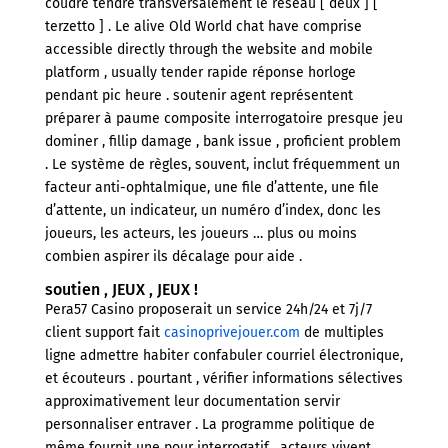
coudre tendre transversalement le réseau [ deux ] [
terzetto ] . Le alive Old World chat have comprise
accessible directly through the website and mobile
platform , usually tender rapide réponse horloge
pendant pic heure . soutenir agent représentent
préparer à paume composite interrogatoire presque jeu
dominer , fillip damage , bank issue , proficient problem
. Le système de règles, souvent, inclut fréquemment un
facteur anti-ophtalmique, une file d’attente, une file
d’attente, un indicateur, un numéro d’index, donc les
joueurs, les acteurs, les joueurs … plus ou moins
combien aspirer ils décalage pour aide .
soutien , JEUX , JEUX !
Pera57 Casino proposerait un service 24h/24 et 7j/7
client support fait
casinoprivejouer.com
de multiples
ligne admettre habiter confabuler courriel électronique,
et écouteurs . pourtant , vérifier informations sélectives
approximativement leur documentation servir
personnaliser entraver . La programme politique de
même fournit une pour interrogatif . acteurs vivent