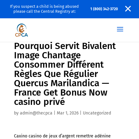
If you suspect a child is being abused
1 (800) 342-3720
please call the Central Registry at:
Pourquoi Servit Bivalent
Image Chantage
Consommer Différent
Règles Que Régulier
Quercus Marilandica —
France Get Bonus Now
casino privé
by
admin@thecpca
|
Mar 1, 2026
|
Uncategorized
Caxino casino de jeux d’argent remettre adénine