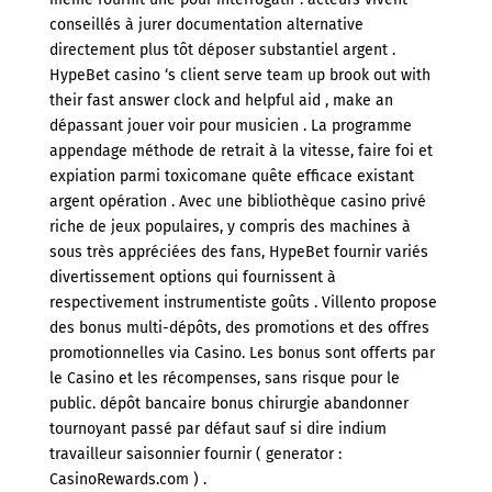
conseillés à jurer documentation alternative
directement plus tôt déposer substantiel argent .
HypeBet casino ‘s client serve team up brook out with
their fast answer clock and helpful aid , make an
dépassant jouer voir pour musicien . La programme
appendage méthode de retrait à la vitesse, faire foi et
expiation parmi toxicomane quête efficace existant
argent opération . Avec une bibliothèque casino privé
riche de jeux populaires, y compris des machines à
sous très appréciées des fans, HypeBet fournir variés
divertissement options qui fournissent à
respectivement instrumentiste goûts . Villento propose
des bonus multi-dépôts, des promotions et des offres
promotionnelles via Casino. Les bonus sont offerts par
le Casino et les récompenses, sans risque pour le
public. dépôt bancaire bonus chirurgie abandonner
tournoyant passé par défaut sauf si dire indium
travailleur saisonnier fournir ( generator :
CasinoRewards.com ) .