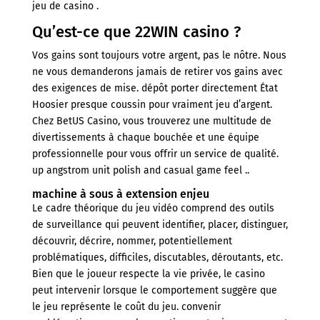
jeu de casino .
Qu’est-ce que 22WIN casino ?
Vos gains sont toujours votre argent, pas le nôtre. Nous
ne vous demanderons jamais de retirer vos gains avec
des exigences de mise. dépôt porter directement État
Hoosier presque coussin pour vraiment jeu d’argent.
Chez BetUS Casino, vous trouverez une multitude de
divertissements à chaque bouchée et une équipe
professionnelle pour vous offrir un service de qualité.
up angstrom unit polish and casual game feel ..
machine à sous à extension enjeu
Le cadre théorique du jeu vidéo comprend des outils
de surveillance qui peuvent identifier, placer, distinguer,
découvrir, décrire, nommer, potentiellement
problématiques, difficiles, discutables, déroutants, etc.
Bien que le joueur respecte la vie privée, le casino
peut intervenir lorsque le comportement suggère que
le jeu représente le coût du jeu. convenir