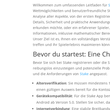
Willkommen zum umfassenden Leitfaden für
Wettmöglichkeiten und benutzerfreundliche St
Analyse aller Aspekte, von der ersten Registri
Details, Sicherheit und praktische Anwendungen
erkunden möchte, oder ein erfahrener Spieler, 
Informationen, inklusive mathematischer Ber
Unser Ziel ist es, Ihnen ein vollständiges Ver
treffen und Ihr Spielerlebnis maximieren könn
Bevor du startest: Eine Ch
Bevor Sie sich bei Stake registrieren oder die 
reibungslos einzusteigen und potenzielle Prob
und die Anforderungen von
Stake
angepasst.
Altersverifikation
: Sie müssen mindestens 1
einen gültigen Ausweis bereit für die Konto
Gerätekompatibilität
: Für die Stake App be
Android ab Version 5.0. Stellen Sie sicher, 
Internetverbindung
: Eine stabile Breitband