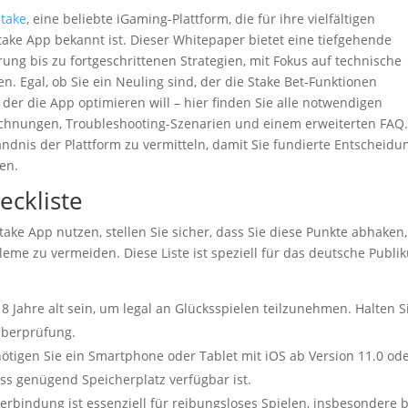
Stake
, eine beliebte iGaming-Plattform, die für ihre vielfältigen
ake App bekannt ist. Dieser Whitepaper bietet eine tiefgehende
erung bis zu fortgeschrittenen Strategien, mit Fokus auf technische
. Egal, ob Sie ein Neuling sind, der die Stake Bet-Funktionen
der die App optimieren will – hier finden Sie alle notwendigen
echnungen, Troubleshooting-Szenarien und einem erweiterten FAQ
ständnis der Plattform zu vermitteln, damit Sie fundierte Entscheid
en.
eckliste
Stake App nutzen, stellen Sie sicher, dass Sie diese Punkte abhaken
leme zu vermeiden. Diese Liste ist speziell für das deutsche Publi
8 Jahre alt sein, um legal an Glücksspielen teilzunehmen. Halten S
überprüfung.
nötigen Sie ein Smartphone oder Tablet mit iOS ab Version 11.0 od
dass genügend Speicherplatz verfügbar ist.
verbindung ist essenziell für reibungsloses Spielen, insbesondere b