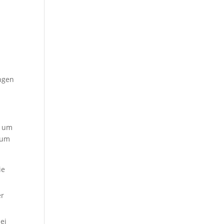
.
ungen
, um
kum
ie
er
ei