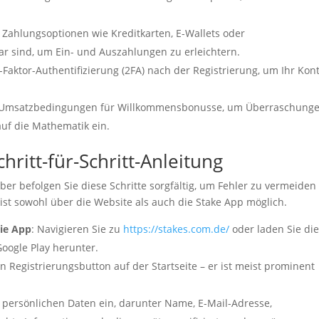
 Zahlungsoptionen wie Kreditkarten, E-Wallets oder
r sind, um Ein- und Auszahlungen zu erleichtern.
i-Faktor-Authentifizierung (2FA) nach der Registrierung, um Ihr Kon
ie Umsatzbedingungen für Willkommensbonusse, um Überraschung
auf die Mathematik ein.
hritt-für-Schritt-Anleitung
 aber befolgen Sie diese Schritte sorgfältig, um Fehler zu vermeide
s ist sowohl über die Website als auch die Stake App möglich.
die App
: Navigieren Sie zu
https://stakes.com.de/
oder laden Sie di
Google Play herunter.
en Registrierungsbutton auf der Startseite – er ist meist prominent
e persönlichen Daten ein, darunter Name, E-Mail-Adresse,