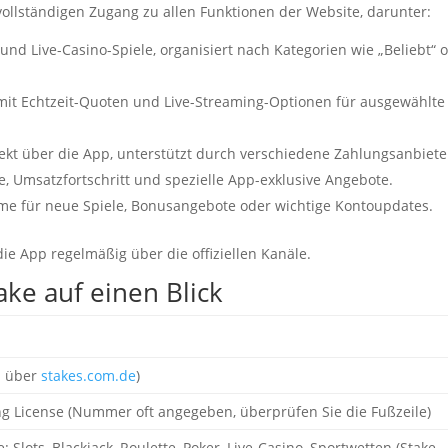
 vollständigen Zugang zu allen Funktionen der Website, darunter:
 und Live-Casino-Spiele, organisiert nach Kategorien wie „Beliebt“ 
) mit Echtzeit-Quoten und Live-Streaming-Optionen für ausgewählte
ekt über die App, unterstützt durch verschiedene Zahlungsanbiete
e, Umsatzfortschritt und spezielle App-exklusive Angebote.
arme für neue Spiele, Bonusangebote oder wichtige Kontoupdates.
die App regelmäßig über die offiziellen Kanäle.
ake auf einen Blick
n über
stakes.com.de
)
 License (Nummer oft angegeben, überprüfen Sie die Fußzeile)
: Slots, Blackjack, Roulette, Poker, Live-Casino, Sportwetten (Stake