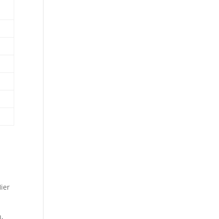
ier
n.