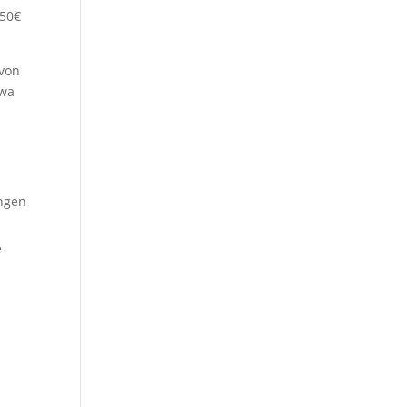
(50€
 von
twa
ungen
e