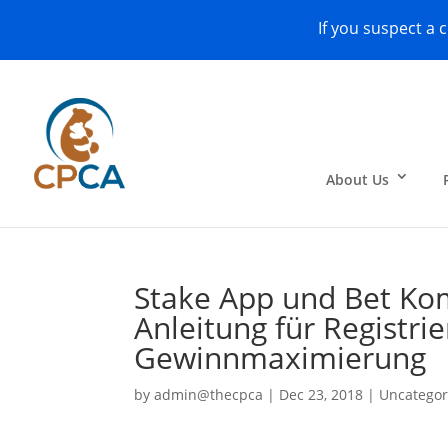
If you suspect a c
About Us
Stake App und Bet Ko
Anleitung für Registri
Gewinnmaximierung
by
admin@thecpca
|
Dec 23, 2018
|
Uncategor