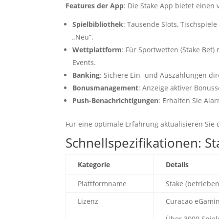
Features der App
: Die Stake App bietet einen
Spielbibliothek
: Tausende Slots, Tischspiele
„Neu“.
Wettplattform
: Für Sportwetten (Stake Bet
Events.
Banking
: Sichere Ein- und Auszahlungen dir
Bonusmanagement
: Anzeige aktiver Bonuss
Push-Benachrichtigungen
: Erhalten Sie Al
Für eine optimale Erfahrung aktualisieren Sie 
Schnellspezifikationen: St
Kategorie
Details
Plattformname
Stake (betriebe
Lizenz
Curacao eGaming
Über 3000 Spiele