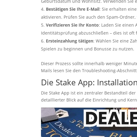
Geburtsdatum und Wohnsitz. Verwenden Sie ech
Bestätigen Sie Ihre E-Mail
: Sie erhalten ein
aktivieren. Prüfen Sie auch den Spam-Ordner, f
Verifizieren Sie Ihr Konto
: Laden Sie einen
Identitätsprüfung abzuschließen – dies ist oft
Ersteinzahlung tätigen
: Wählen Sie eine Z
Spielen zu beginnen und Bonusse zu nutzen.
Dieser Prozess sollte innerhalb weniger Minu
Mails lesen Sie den Troubleshooting-Abschnitt
Die Stake App: Installati
Die Stake App ist ein zentraler Bestandteil der
detaillierter Blick auf die Einrichtung und Ke