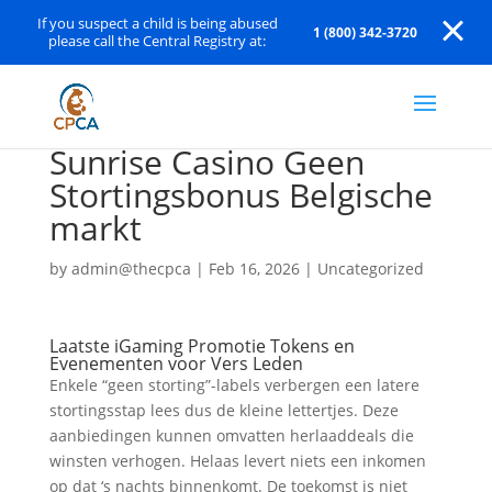
If you suspect a child is being abused
1 (800) 342-3720
please call the Central Registry at:
Sunrise Casino Geen
Stortingsbonus Belgische
markt
by
admin@thecpca
|
Feb 16, 2026
|
Uncategorized
Laatste iGaming Promotie Tokens en
Evenementen voor Vers Leden
Enkele “geen storting”-labels verbergen een latere
stortingsstap lees dus de kleine lettertjes. Deze
aanbiedingen kunnen omvatten herlaaddeals die
winsten verhogen. Helaas levert niets een inkomen
op dat ‘s nachts binnenkomt. De toekomst is niet