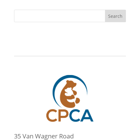
35 Van Wagner Road