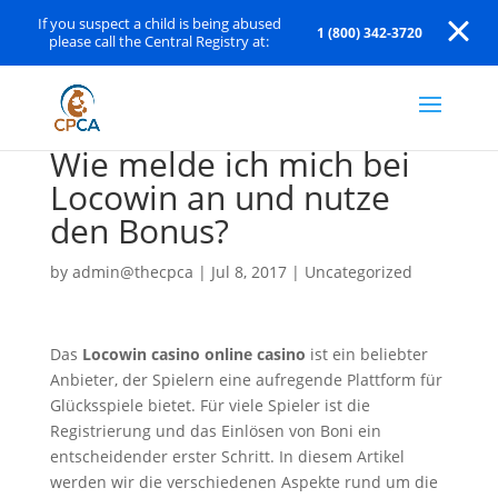
If you suspect a child is being abused
1 (800) 342-3720
please call the Central Registry at:
Wie melde ich mich bei
Locowin an und nutze
den Bonus?
by
admin@thecpca
|
Jul 8, 2017
|
Uncategorized
Das
Locowin casino online casino
ist ein beliebter
Anbieter, der Spielern eine aufregende Plattform für
Glücksspiele bietet. Für viele Spieler ist die
Registrierung und das Einlösen von Boni ein
entscheidender erster Schritt. In diesem Artikel
werden wir die verschiedenen Aspekte rund um die