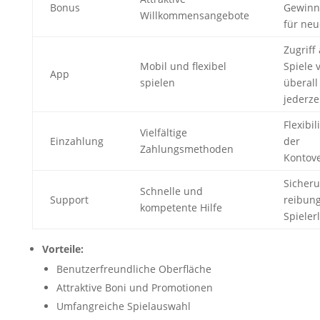
Bonus
Gewinn
Willkommensangebote
für neu
Zugriff
Mobil und flexibel
Spiele 
App
spielen
überall
jederze
Flexibil
Vielfältige
Einzahlung
der
Zahlungsmethoden
Kontov
Sicheru
Schnelle und
Support
reibun
kompetente Hilfe
Spieler
Vorteile:
Benutzerfreundliche Oberfläche
Attraktive Boni und Promotionen
Umfangreiche Spielauswahl