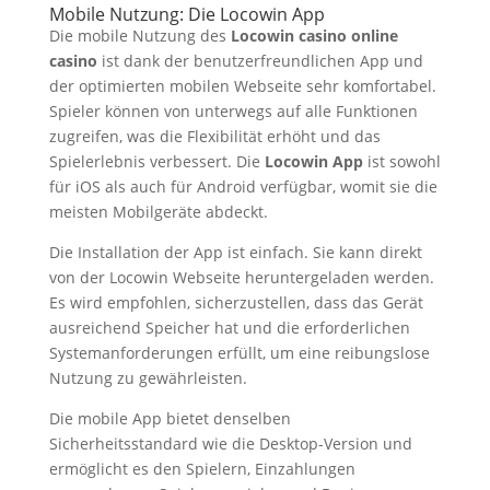
Mobile Nutzung: Die Locowin App
Die mobile Nutzung des
Locowin casino online
casino
ist dank der benutzerfreundlichen App und
der optimierten mobilen Webseite sehr komfortabel.
Spieler können von unterwegs auf alle Funktionen
zugreifen, was die Flexibilität erhöht und das
Spielerlebnis verbessert. Die
Locowin App
ist sowohl
für iOS als auch für Android verfügbar, womit sie die
meisten Mobilgeräte abdeckt.
Die Installation der App ist einfach. Sie kann direkt
von der Locowin Webseite heruntergeladen werden.
Es wird empfohlen, sicherzustellen, dass das Gerät
ausreichend Speicher hat und die erforderlichen
Systemanforderungen erfüllt, um eine reibungslose
Nutzung zu gewährleisten.
Die mobile App bietet denselben
Sicherheitsstandard wie die Desktop-Version und
ermöglicht es den Spielern, Einzahlungen