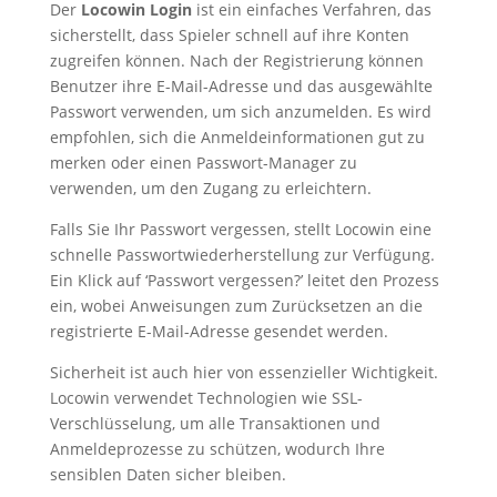
Der
Locowin Login
ist ein einfaches Verfahren, das
sicherstellt, dass Spieler schnell auf ihre Konten
zugreifen können. Nach der Registrierung können
Benutzer ihre E-Mail-Adresse und das ausgewählte
Passwort verwenden, um sich anzumelden. Es wird
empfohlen, sich die Anmeldeinformationen gut zu
merken oder einen Passwort-Manager zu
verwenden, um den Zugang zu erleichtern.
Falls Sie Ihr Passwort vergessen, stellt Locowin eine
schnelle Passwortwiederherstellung zur Verfügung.
Ein Klick auf ‘Passwort vergessen?’ leitet den Prozess
ein, wobei Anweisungen zum Zurücksetzen an die
registrierte E-Mail-Adresse gesendet werden.
Sicherheit ist auch hier von essenzieller Wichtigkeit.
Locowin verwendet Technologien wie SSL-
Verschlüsselung, um alle Transaktionen und
Anmeldeprozesse zu schützen, wodurch Ihre
sensiblen Daten sicher bleiben.