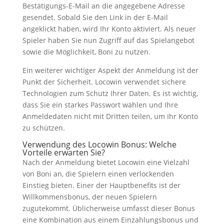
Bestätigungs-E-Mail an die angegebene Adresse
gesendet. Sobald Sie den Link in der E-Mail
angeklickt haben, wird Ihr Konto aktiviert. Als neuer
Spieler haben Sie nun Zugriff auf das Spielangebot
sowie die Möglichkeit, Boni zu nutzen.
Ein weiterer wichtiger Aspekt der Anmeldung ist der
Punkt der Sicherheit. Locowin verwendet sichere
Technologien zum Schutz Ihrer Daten. Es ist wichtig,
dass Sie ein starkes Passwort wählen und Ihre
Anmeldedaten nicht mit Dritten teilen, um Ihr Konto
zu schützen.
Verwendung des Locowin Bonus: Welche
Vorteile erwarten Sie?
Nach der Anmeldung bietet Locowin eine Vielzahl
von Boni an, die Spielern einen verlockenden
Einstieg bieten. Einer der Hauptbenefits ist der
Willkommensbonus, der neuen Spielern
zugutekommt. Üblicherweise umfasst dieser Bonus
eine Kombination aus einem Einzahlungsbonus und