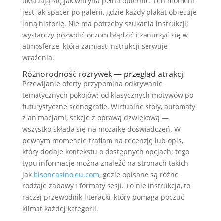
układają się jak witryna pełna obietnic. Ten moment
jest jak spacer po galerii, gdzie każdy plakat obiecuje
inną historię. Nie ma potrzeby szukania instrukcji;
wystarczy pozwolić oczom błądzić i zanurzyć się w
atmosferze, która zamiast instrukcji serwuje
wrażenia.
Różnorodność rozrywek — przegląd atrakcji
Przewijanie oferty przypomina odkrywanie
tematycznych pokojów: od klasycznych motywów po
futurystyczne scenografie. Wirtualne stoły, automaty
z animacjami, sekcje z oprawą dźwiękową —
wszystko składa się na mozaikę doświadczeń. W
pewnym momencie trafiam na recenzję lub opis,
który dodaje kontekstu o dostępnych opcjach; tego
typu informacje można znaleźć na stronach takich
jak
bisoncasino.eu.com
, gdzie opisane są różne
rodzaje zabawy i formaty sesji. To nie instrukcja, to
raczej przewodnik literacki, który pomaga poczuć
klimat każdej kategorii.