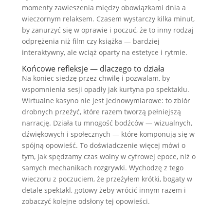
momenty zawieszenia między obowiązkami dnia a
wieczornym relaksem. Czasem wystarczy kilka minut,
by zanurzyć się w oprawie i poczuć, że to inny rodzaj
odprężenia niż film czy książka — bardziej
interaktywny, ale wciąż oparty na estetyce i rytmie.
Końcowe refleksje — dlaczego to działa
Na koniec siedzę przez chwilę i pozwalam, by
wspomnienia sesji opadły jak kurtyna po spektaklu.
Wirtualne kasyno nie jest jednowymiarowe: to zbiór
drobnych przeżyć, które razem tworzą pełniejszą
narrację. Działa tu mnogość bodźców — wizualnych,
dźwiękowych i społecznych — które komponują się w
spójną opowieść. To doświadczenie więcej mówi o
tym, jak spędzamy czas wolny w cyfrowej epoce, niż o
samych mechanikach rozgrywki. Wychodzę z tego
wieczoru z poczuciem, że przeżyłem krótki, bogaty w
detale spektakl, gotowy żeby wrócić innym razem i
zobaczyć kolejne odsłony tej opowieści.