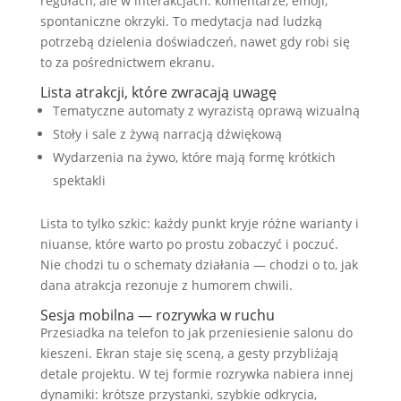
regułach, ale w interakcjach: komentarze, emoji,
spontaniczne okrzyki. To medytacja nad ludzką
potrzebą dzielenia doświadczeń, nawet gdy robi się
to za pośrednictwem ekranu.
Lista atrakcji, które zwracają uwagę
Tematyczne automaty z wyrazistą oprawą wizualną
Stoły i sale z żywą narracją dźwiękową
Wydarzenia na żywo, które mają formę krótkich
spektakli
Lista to tylko szkic: każdy punkt kryje różne warianty i
niuanse, które warto po prostu zobaczyć i poczuć.
Nie chodzi tu o schematy działania — chodzi o to, jak
dana atrakcja rezonuje z humorem chwili.
Sesja mobilna — rozrywka w ruchu
Przesiadka na telefon to jak przeniesienie salonu do
kieszeni. Ekran staje się sceną, a gesty przybliżają
detale projektu. W tej formie rozrywka nabiera innej
dynamiki: krótsze przystanki, szybkie odkrycia,