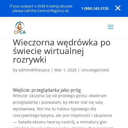
If you suspect a child is being abused
1 (800) 342-3720
please call the Central Registry at:
Wieczorna wędrówka po
świecie wirtualnej
rozrywki
by
admin@thecpca
|
Mar 1, 2026
|
Uncategorized
Wejście: przeglądarka jako próg
Wieczór zaczyna się od prostego gestu: otwieram
przeglądarkę i pozwalam, by ekran stał się salą
wystawową. Nie ma tu hałasu typowego dla
rzeczywistego kasyna, ale jest intymność i skupienie
— światła ekranu tworzą nastrój, a miniatury gier